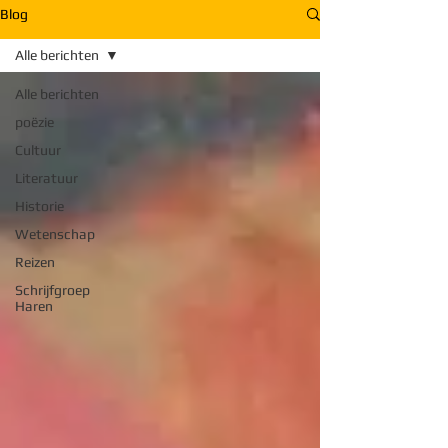
Blog
Alle berichten
Alle berichten
poëzie
Cultuur
Literatuur
Historie
Wetenschap
Reizen
Schrijfgroep
Haren