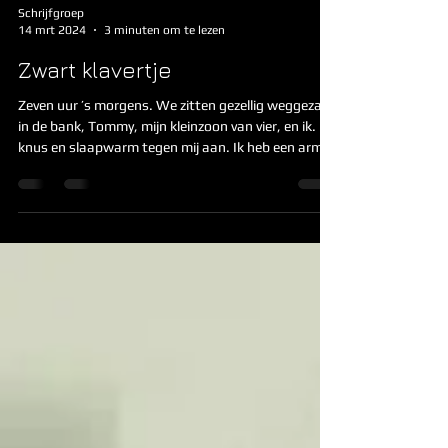
Schrijfgroep
14 mrt 2024
3 minuten om te lezen
Zwart klavertje
Zeven uur ’s morgens. We zitten gezellig weggezakt
in de bank, Tommy, mijn kleinzoon van vier, en ik. Hij
knus en slaapwarm tegen mij aan. Ik heb een arm
om hem heen. Het kleurige boek van Boer Boris is
klaar, dichtgeklapt. “Wat een lange trein was dat,
hè Tom?!”zeg ik. “Ja, oma, en zoveel taarten!” Hij
draait zich naar mij toe en strijkt met twee kleine
vingertjes over mijn arm. Het kriebelt, ik lach naar
hem. “Hé, wat doe je, kereltje?” “Jij bent zo zacht,
Oma, hoe kan dat?