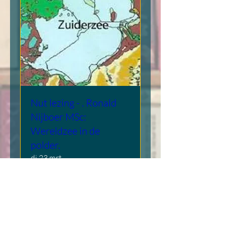
Nut lezing - . Ronald
Nijboer MSc:
Wereldzee in de
polder.
di 23 mrt
Meer info
Info en aanmelding