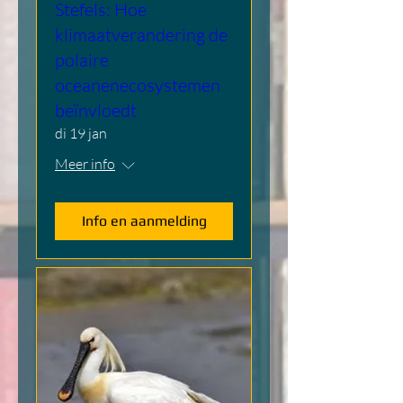
Stefels: Hoe
klimaatverandering de
polaire
oceanenecosystemen
beïnvloedt
di 19 jan
Meer info
Info en aanmelding