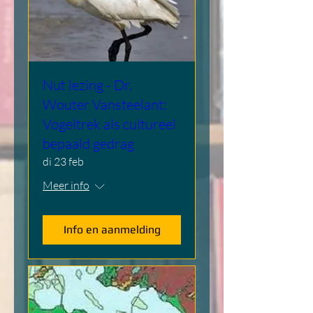
Nut lezing - Dr.
Wouter Vansteelant:
Vogeltrek als cultureel
bepaald gedrag
di 23 feb
Meer info
Info en aanmelding