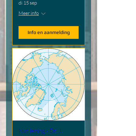
di 15 sep
Meer info
Info en aanmelding
Nut lezing - Dr. J.