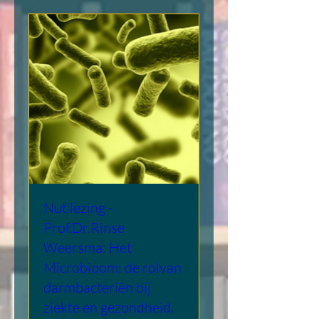
Nut lezing -
Prof.Dr.Rinse
Weersma: Het
Microbioom: de rolvan
darmbacteriën bij
ziekte en gezondheid.