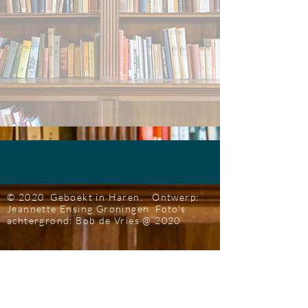
© 2020 Geboekt in Haren.
Ontwerp:
Jeannette Ensing
Groningen
Foto's
achtergrond: Bob de Vries
@ 2020