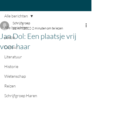
Post
Alle berichten
Schrijfgroep
Alle berichten
11 mrt 2022
2 minuten om te lezen
Jan Dol: Een plaatsje vrij
poëzie
voor haar
Cultuur
Literatuur
Historie
Wetenschap
Reizen
Schrijfgroep Haren