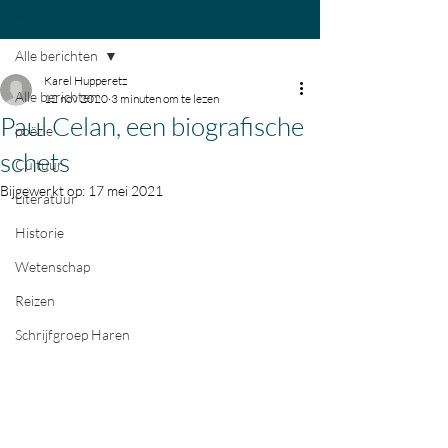
Post
Alle berichten
Karel Hupperetz
Alle berichten
12 nov 2020
3 minuten om te lezen
Paul Celan, een biografische
poëzie
schets
Cultuur
Bijgewerkt op:
17 mei 2021
Literatuur
Historie
Wetenschap
Reizen
Schrijfgroep Haren