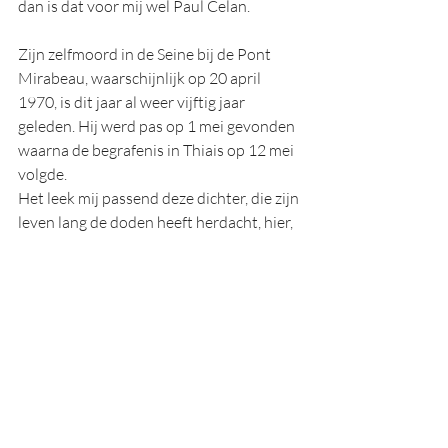
dan is dat voor mij wel Paul Celan.
Zijn zelfmoord in de Seine bij de Pont 
Mirabeau, waarschijnlijk op 20 april 
1970, is dit jaar al weer vijftig jaar 
geleden. Hij werd pas op 1 mei gevonden 
waarna de begrafenis in Thiais op 12 mei 
volgde. 
Het leek mij passend deze dichter, die zijn 
leven lang de doden heeft herdacht, hier, 
vijftig jaar na zijn dood en honderd jaar 
na zijn geboorte, heel kort te herdenken.
Karel Hupperetz
Literatuur