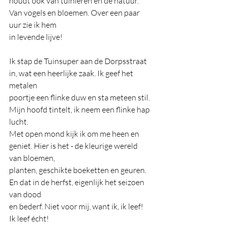
houdt ook van tuinieren en de natuur. 
Van vogels en bloemen. Over een paar 
uur zie ik hem
in levende lijve!
Ik stap de Tuinsuper aan de Dorpsstraat 
in, wat een heerlijke zaak. Ik geef het 
metalen
poortje een flinke duw en sta meteen stil. 
Mijn hoofd tintelt, ik neem een flinke hap 
lucht.
Met open mond kijk ik om me heen en 
geniet. Hier is het - de kleurige wereld 
van bloemen,
planten, geschikte boeketten en geuren. 
En dat in de herfst, eigenlijk het seizoen 
van dood
en bederf. Niet voor mij, want ik, ik leef! 
Ik leef écht!