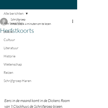
Post
Alle berichten
Schrijfgroep
Alle berichten
6 feb 2024
4 minuten om te lezen
Herfstkoorts
poëzie
Cultuur
Literatuur
Historie
Wetenschap
Reizen
Schrijfgroep Haren
Eens in de maand komt in de Dickens Room 
van ‘t Clockhuys de Schrijfgroep bijeen.