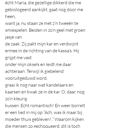
écht Maria, die gezellige dikkerd die me 
gebiologeerd aankijkt, gaat nog door me 
heen,
want ja, nu staan ze met z’n tweeën te 
smiespelen. Beiden in zo’n geel met groen 
jasje van
de zaak. Zij pakt mijn kar en verdwijnt 
ermee in de richting van de kassa’s. Hij 
grijpt me vast
onder mijn oksels en leidt me daar 
achteraan. Terwijl ik giebelend 
vooruitgeduwd word,
graai ik nog naar wat kandelaars en 
kaarsen en kwak ze in de kar. O, daar, nog 
zo’n kleurig
kussen. Echt romantisch! En weer borrelt 
er een lied in mij op “Ach, was ik maar bij 
moeder thuis gebleven!..” Waarom kijken 
die mensen zo gechoqueerd, dit is toch 