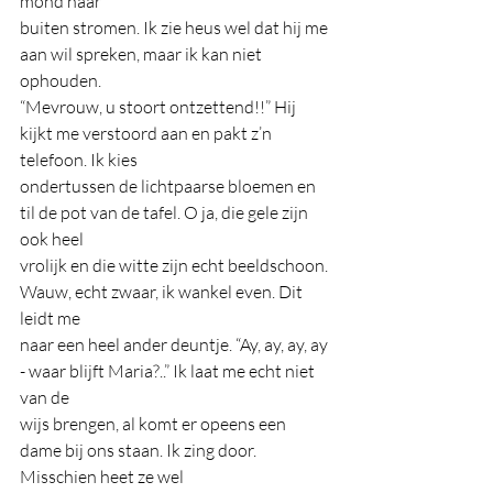
mond naar
buiten stromen. Ik zie heus wel dat hij me 
aan wil spreken, maar ik kan niet 
ophouden.
“Mevrouw, u stoort ontzettend!!” Hij 
kijkt me verstoord aan en pakt z’n 
telefoon. Ik kies
ondertussen de lichtpaarse bloemen en 
til de pot van de tafel. O ja, die gele zijn 
ook heel
vrolijk en die witte zijn echt beeldschoon. 
Wauw, echt zwaar, ik wankel even. Dit 
leidt me
naar een heel ander deuntje. “Ay, ay, ay, ay 
- waar blijft Maria?..” Ik laat me echt niet 
van de
wijs brengen, al komt er opeens een 
dame bij ons staan. Ik zing door. 
Misschien heet ze wel