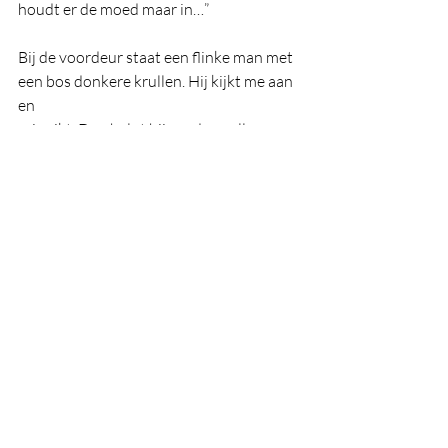
houdt er de moed maar in…”
Bij de voordeur staat een flinke man met 
een bos donkere krullen. Hij kijkt me aan 
en
grinnikt. Dan helpt hij me de spullen naar 
binnen te dragen.
Hij is het echt – Peter-Paul Lindeboom, 
een droom komt uit.
Jean Wartena, 18/10/2023
Reacties kunt u sturen naar 
jeanschrijft@gmail.com
Schrijfgroep Haren