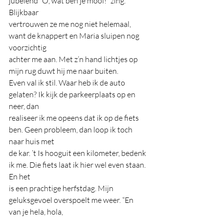
jubelend “O, wat ben je mooi!“ zing. 
Blijkbaar
vertrouwen ze me nog niet helemaal, 
want de knappert en Maria sluipen nog 
voorzichtig
achter me aan. Met z’n hand lichtjes op 
mijn rug duwt hij me naar buiten.
Even val ik stil. Waar heb ik de auto 
gelaten? Ik kijk de parkeerplaats op en 
neer, dan
realiseer ik me opeens dat ik op de fiets 
ben. Geen probleem, dan loop ik toch 
naar huis met
de kar. ’t Is hooguit een kilometer, bedenk 
ik me. Die fiets laat ik hier wel even staan. 
En het
is een prachtige herfstdag. Mijn 
geluksgevoel overspoelt me weer. “En 
van je hela, hola,