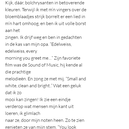
Kijk, dáár, bolchrysanten in betoverende 
kleuren. Terwijl ik met m’n vingers over de
bloemblaadjes strijk borrelt er een lied in 
m’n hart omhoog, en ben ik uit volle borst 
aan het
zingen. Ik drijf weg en ben in gedachten 
in de kas van mijn opa. “Edelweiss, 
edelweiss, every
morning you greet me…” Zijn favoriete 
film was de Sound of Music, hij kende al 
die prachtige
melodieën. En zong ze met mij. “Small and 
white, clean and bright..” Wat een geluk 
dat ik zo
mooi kan zingen! Ik zie een eindje 
verderop wat mensen mijn kant uit 
loeren, ik glimlach
naar ze, door mijn noten heen. Zo te zien 
genieten ze van mijn stem. “You look 