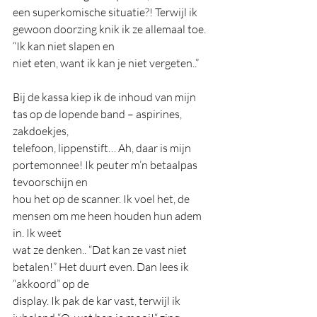
een superkomische situatie?! Terwijl ik 
gewoon doorzing knik ik ze allemaal toe. 
“Ik kan niet slapen en
niet eten, want ik kan je niet vergeten..”
Bij de kassa kiep ik de inhoud van mijn 
tas op de lopende band – aspirines, 
zakdoekjes,
telefoon, lippenstift… Ah, daar is mijn 
portemonnee! Ik peuter m’n betaalpas 
tevoorschijn en
hou het op de scanner. Ik voel het, de 
mensen om me heen houden hun adem 
in. Ik weet
wat ze denken.. “Dat kan ze vast niet 
betalen!” Het duurt even. Dan lees ik 
“akkoord” op de
display. Ik pak de kar vast, terwijl ik 