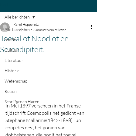
Post
Alle berichten
Karel Hupperetz
Alle berichten
23 sep 2025
3 minuten om te lezen
Toeval of Noodlot en
poëzie
Serendipiteit.
Cultuur
Literatuur
Historie
Wetenschap
Reizen
Schrijfgroep Haren
In Mei 1897 verscheen in het Franse 
tijdschrift Cosmopolis het gedicht van 
Stephane Mallarme(1842-1898) : un 
coup des des , het gooien van 
dobbelstenen, die nooit het toeval 