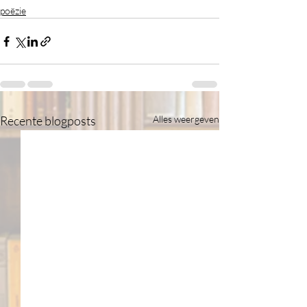
poëzie
Recente blogposts
Alles weergeven