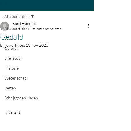
Post
Alle berichten
Karel Hupperetz
Alle berichten
1 okt 2020
1 minuten om te lezen
Geduld
poëzie
Bijgewerkt op:
13 nov 2020
Cultuur
Literatuur
Historie
Wetenschap
Reizen
Schrijfgroep Haren
Geduld