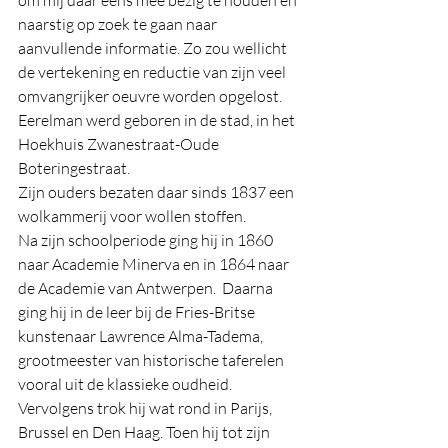
om mij daar eens mee bezig te houden en 
naarstig op zoek te gaan naar 
aanvullende informatie. Zo zou wellicht 
de vertekening en reductie van zijn veel 
omvangrijker oeuvre worden opgelost.
Eerelman werd geboren in de stad, in het 
Hoekhuis Zwanestraat-O
ude 
Boteringestraat. 
Zijn ouders bezaten daar sinds 1837 een 
wolkammerij voor wollen stoffen. 
Na
 zijn schoolperiode ging hij in 1860 
naar Academie Minerva en in 1864 naar 
de Academie van Antwerpen.  Daarna 
ging hij in de leer bij de Fries-Britse 
kunstenaar Lawrence Alma-Tadema, 
grootmeester van historische taferelen 
vooral uit de klassieke oudheid.  
Vervolgens trok hij wat rond in Parijs, 
Brussel en Den Haag. Toen hij tot zijn 