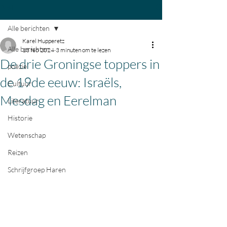
Post
Alle berichten
Karel Hupperetz
Alle berichten
13 feb 2024
3 minuten om te lezen
De drie Groningse toppers in
poëzie
de 19de eeuw: Israëls,
Cultuur
Mesdag en Eerelman
Literatuur
Historie
Wetenschap
Reizen
Schrijfgroep Haren