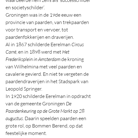
waardeerde hem zelfs als ‘successchilder 
en societyschilder’.
Groningen was in de 19de eeuw een 
provincie van paarden, van trekpaarden 
voor transport en vervoer, tot 
paardenfokkerijen en draverijen. 
Al in 1867 schilderde Eerelman 
Circus 
Carré
, en in 1898 werd met 
Het 
Frederiksplein in Amsterdam
 de kroning 
van Wilhelmina met veel paarden en 
cavalerie gevierd. En niet te vergeten de 
paardendraverijen in het Stadspark van 
Leopold Springer. 
In 1920 schilderde Eerelman in opdracht 
van de gemeente Groningen 
De 
Paardenkeuring op de Grote Markt op 28 
augustus
. Daarin speelden paarden een 
grote rol, op Bommen Berend, op dat 
feestelijke moment. 