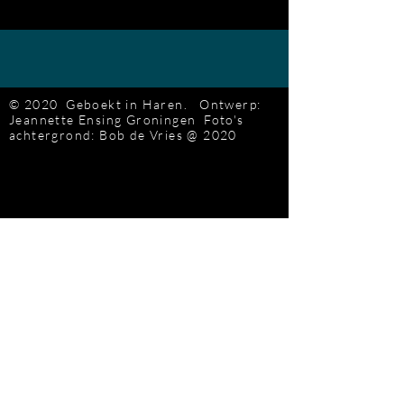
© 2020 Geboekt in Haren.
Ontwerp:
Jeannette Ensing
Groningen
Foto's
achtergrond: Bob de Vries
@ 2020