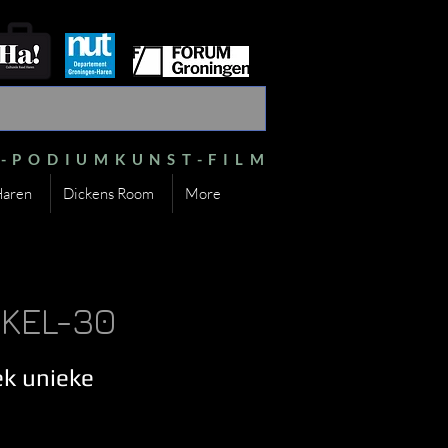
S-PODIUMKUNST-FILM
Haren
Dickens Room
More
 KEL-30
ek unieke