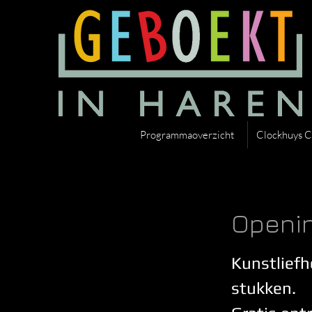
Programmaoverzicht
Clockhuys C
Openin
Kunstliefh
stukken.