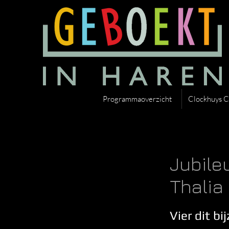
Programmaoverzicht
Clockhuys C
Jubile
Thalia
Vier dit b