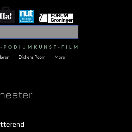
S-PODIUMKUNST-FILM
Haren
Dickens Room
More
theater
etterend