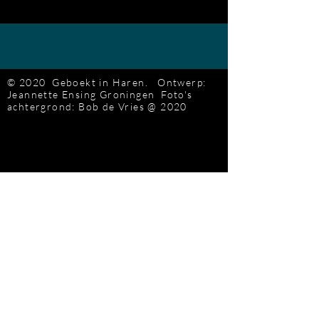
© 2020 Geboekt in Haren.
Ontwerp:
Jeannette Ensing
Groningen
Foto's
achtergrond: Bob de Vries
@ 2020