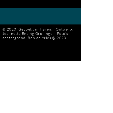
© 2020 Geboekt in Haren.
Ontwerp:
Jeannette Ensing
Groningen
Foto's
achtergrond: Bob de Vries
@ 2020