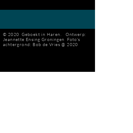
© 2020 Geboekt in Haren.
Ontwerp:
Jeannette Ensing
Groningen
Foto's
achtergrond: Bob de Vries
@ 2020