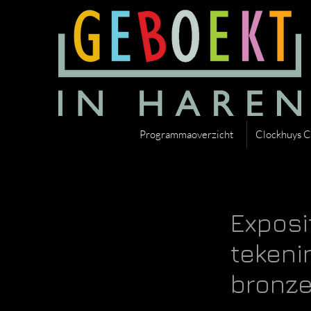
Programmaoverzicht
Clockhuys C
Exposi
tekeni
bronze