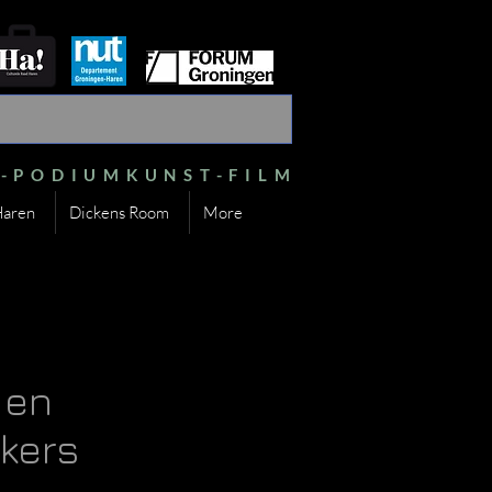
S-PODIUMKUNST-FILM
Haren
Dickens Room
More
 en
kers