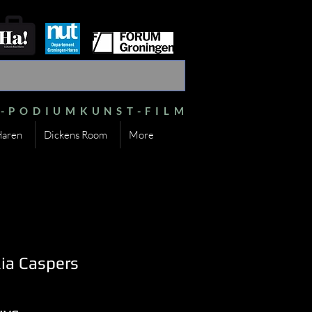
S-PODIUMKUNST-FILM
Haren
Dickens Room
More
Ria Caspers