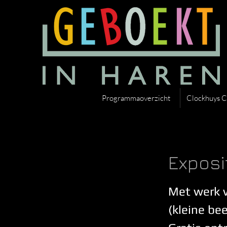
Programmaoverzicht
Clockhuys C
Exposi
Met werk v
(kleine bee