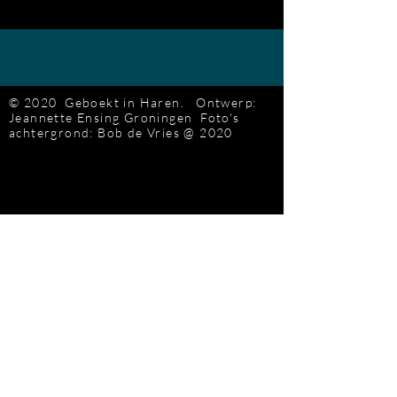
© 2020 Geboekt in Haren.
Ontwerp:
Jeannette Ensing
Groningen
Foto's
achtergrond: Bob de Vries
@ 2020