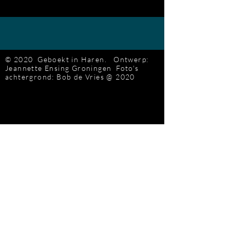
© 2020 Geboekt in Haren.
Ontwerp:
Jeannette Ensing
Groningen
Foto's
achtergrond: Bob de Vries
@ 2020