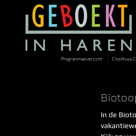
Programmaoverzicht
Clockhuys C
Biotoo
In de Biot
vakantiewe