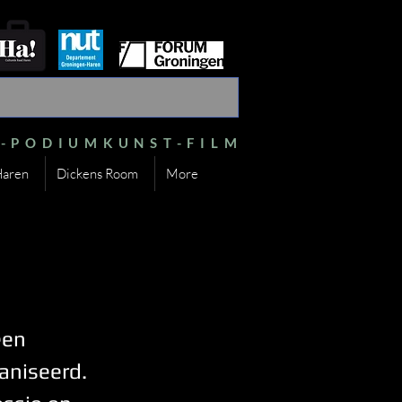
S-PODIUMKUNST-FILM
Haren
Dickens Room
More
een
aniseerd.