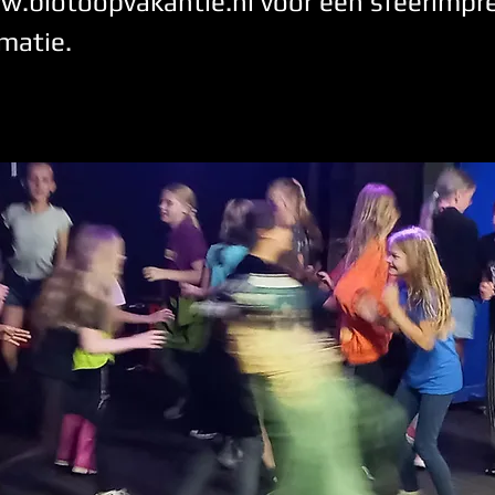
.biotoopvakantie.nl
voor een sfeerimpre
matie.