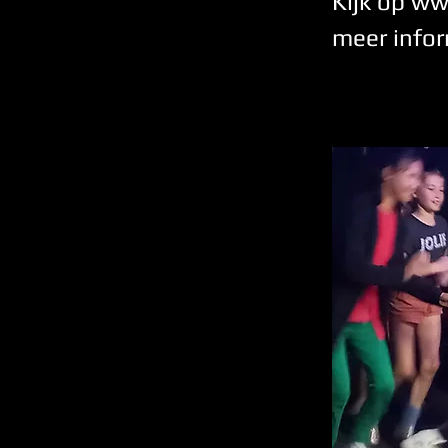
Kijk op
www
meer infor