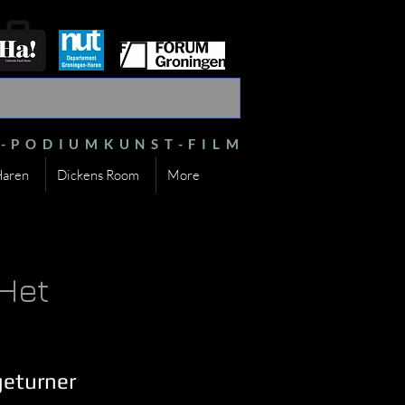
S-PODIUMKUNST-FILM
Haren
Dickens Room
More
Het
geturner