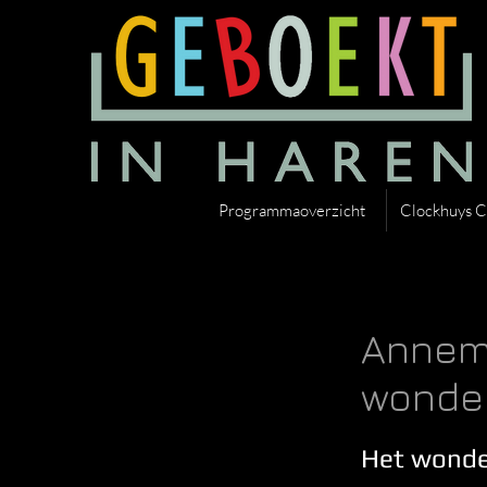
Programmaoverzicht
Clockhuys C
Annema
wonder
Het wonder