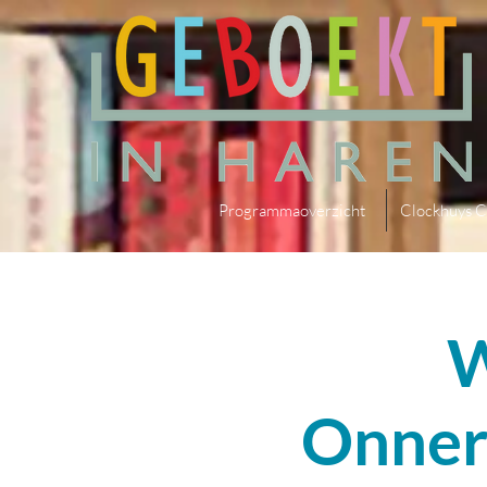
Programmaoverzicht
Clockhuys C
W
Onnerp