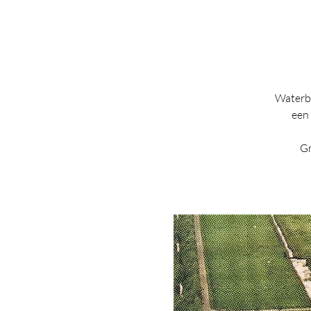
Waterbe
een 
Gr