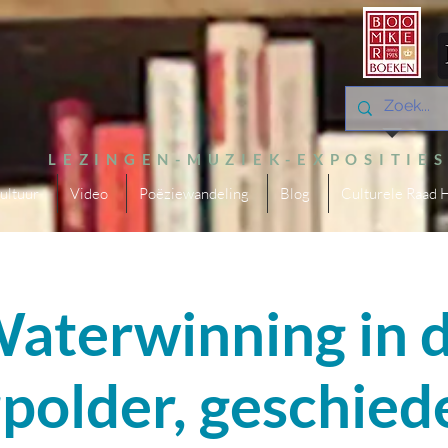
LEZINGEN-MUZIEK-EXPOSITIE
ultuur
Video
Poëziewandeling
Blog
Culturele Raad 
aterwinning in 
older, geschied