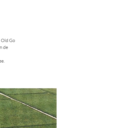
g Old Go
n de
ee.