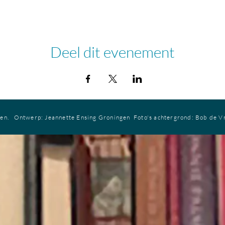
Deel dit evenement
ren.
Ontwerp: Jeannette Ensing
Groningen
Foto's achtergrond: Bob de V