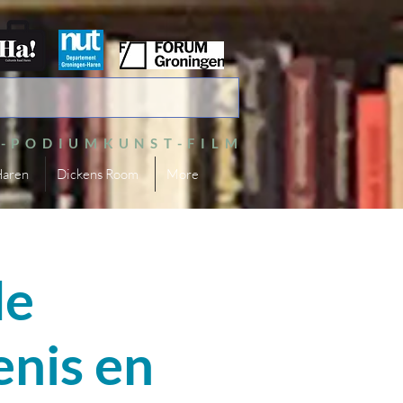
S-PODIUMKUNST-FILM
Haren
Dickens Room
More
de
enis en