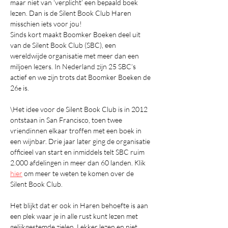
maar niet van ‘verplicht’ een bepaald boek 
lezen. Dan is de Silent Book Club Haren 
misschien iets voor jou!
Sinds kort maakt Boomker Boeken deel uit 
van de Silent Book Club (SBC), een 
wereldwijde organisatie met meer dan een 
miljoen lezers. In Nederland zijn 25 SBC’s 
actief en we zijn trots dat Boomker Boeken de 
26
 is. 
e
\Het idee voor de Silent Book Club is in 2012 
ontstaan in San Francisco, toen twee 
vriendinnen elkaar troffen met een boek in 
een wijnbar. Drie jaar later ging de organisatie 
officieel van start en inmiddels telt SBC ruim 
2.000 afdelingen in meer dan 60 landen. Klik 
hier
 om meer te weten te komen over de 
Silent Book Club.
Het blijkt dat er ook in Haren behoefte is aan 
een plek waar je in alle rust kunt lezen met 
gelijkgestemde zielen. Lekker lezen en niet 