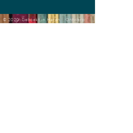
© 2020 Geboekt in Haren.
Ontwerp:
Jeannette Ensing
Groningen
Foto's
achtergrond: Bob de Vries
@ 2020