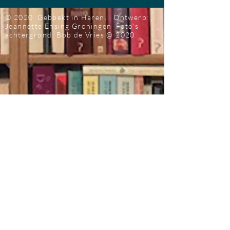
© 2020 Geboekt in Haren.
Ontwerp:
Jeannette Ensing
Groningen
Foto's
achtergrond: Bob de Vries
@ 2020