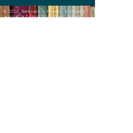
© 2020 Geboekt in Haren.
Ontwerp:
Jeannette Ensing
Groningen
Foto's
achtergrond: Bob de Vries
@ 2020