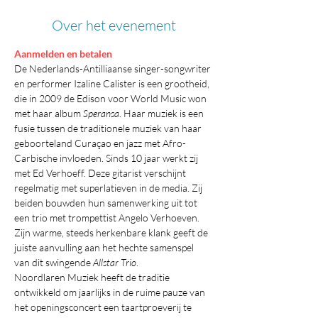
Over het evenement
Aanmelden en betalen
De Nederlands-Antilliaanse singer-songwriter 
en performer Izaline Calister is een grootheid, 
die in 2009 de Edison voor World Music won 
met haar album 
Speransa
. Haar muziek is een 
fusie tussen de traditionele muziek van haar 
geboorteland Curaçao en jazz met Afro-
Carbische invloeden. Sinds 10 jaar werkt zij 
met Ed Verhoeff. Deze gitarist verschijnt 
regelmatig met superlatieven in de media. Zij 
beiden bouwden hun samenwerking uit tot 
een trio met trompettist Angelo Verhoeven. 
Zijn warme, steeds herkenbare klank geeft de 
juiste aanvulling aan het hechte samenspel 
van dit swingende 
Allstar Trio
.
Noordlaren Muziek heeft de traditie 
ontwikkeld om jaarlijks in de ruime pauze van 
het openingsconcert een taartproeverij te 