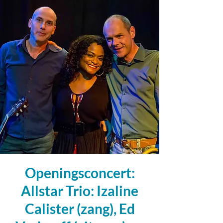
Openingsconcert:
Allstar Trio: Izaline
Calister (zang), Ed