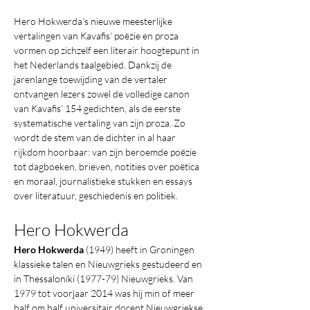
Hero Hokwerda’s nieuwe meesterlijke 
vertalingen van Kavafis’ poëzie en proza 
vormen op zichzelf een literair hoogtepunt in 
het Nederlands taalgebied. Dankzij de 
jarenlange toewijding van de vertaler 
ontvangen lezers zowel de volledige canon 
van Kavafis’ 154 gedichten, als de eerste 
systematische vertaling van zijn proza. Zo 
wordt de stem van de dichter in al haar 
rijkdom hoorbaar: van zijn beroemde poëzie 
tot dagboeken, brieven, notities over poëtica 
en moraal, journalistieke stukken en essays 
over literatuur, geschiedenis en politiek.
Hero Hokwerda
Hero Hokwerda
 (1949) heeft in Groningen 
klassieke talen en Nieuwgrieks gestudeerd en 
in Thessaloníki (1977-79) Nieuwgrieks. Van 
1979 tot voorjaar 2014 was hij min of meer 
half om half universitair docent Nieuwgriekse 