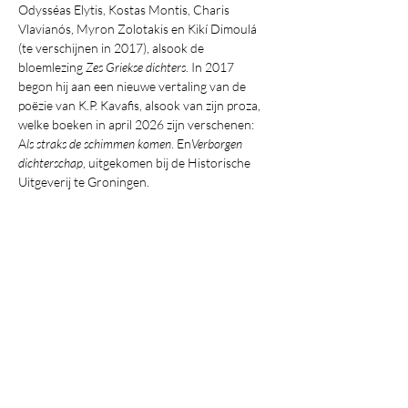
Odysséas Elytis, Kostas Montis, Charis 
Vlavianós, Myron Zolotakis en Kikí Dimoulá 
(te verschijnen in 2017), alsook de 
bloemlezing 
Zes Griekse dichters
. In 2017 
begon hij aan een nieuwe vertaling van de 
poëzie van K.P. Kavafis, alsook van zijn proza, 
welke boeken in april 2026 zijn verschenen: 
A
ls straks de schimmen komen
. En
Verborgen 
dichterschap
, uitgekomen bij de Historische 
Uitgeverij te Groningen.
Deel dit evenement