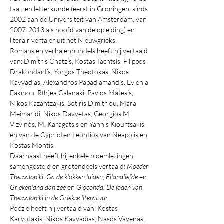
taal- en letterkunde (eerst in Groningen, sinds 
2002 aan de Universiteit van Amsterdam, van 
2007-2013 als hoofd van de opleiding) en 
literair vertaler uit het Nieuwgrieks.
Romans en verhalenbundels heeft hij vertaald 
van: Dimítris Chatzís, Kostas Tachtsís, Fílippos 
Drakondaïdís, Yorgos Theotokás, Nikos 
Kavvadías, Aléxandros Papadiamandis, Evjenía 
Fakínou, R(h)ea Galanaki, Pavlos Mátesis, 
Nikos Kazantzakis, Sotiris Dimitríou, Mara 
Meimaridi, Nikos Davvetas, Georgios M. 
Vizyinós, M. Karagatsis en Yannis Kiourtsakis, 
en van de Cyprioten Leontios van Neapolis en 
Kostas Montis. 
Daarnaast heeft hij enkele bloemlezingen 
samengesteld en grotendeels vertaald: 
Moeder 
Thessaloníki
, 
Ga de klokken luiden
, 
Eilandliefde
 en 
Griekenland aan zee
 en 
Gioconda. De joden van 
Thessaloníki in de Griekse literatuur. 
Poëzie heeft hij vertaald van: Kostas 
Karyotakis, Nikos Kavvadías, Nasos Vayenás, 