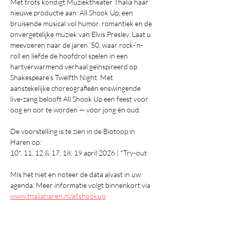
Met trots kondigt Muziektheater Thalia haar 
nieuwe productie aan: All Shook Up, een 
bruisende musical vol humor, romantiek en de 
onvergetelijke muziek van Elvis Presley. Laat u 
meevoeren naar de jaren ’50, waar rock-‘n-
roll en liefde de hoofdrol spelen in een 
hartverwarmend verhaal geïnspireerd op 
Shakespeare’s Twelfth Night. Met 
aanstekelijke choreografieën enswingende 
live-zang belooft All Shook Up een feest voor 
oog en oor te worden — voor jong én oud.
De voorstelling is te zien in de Biotoop in 
Haren op:
10*, 11, 12 & 17, 18, 19 april 2026 | *Try-out
Mis het niet en noteer de data alvast in uw 
agenda. Meer informatie volgt binnenkort via 
www.thaliaharen.nl/allshookup