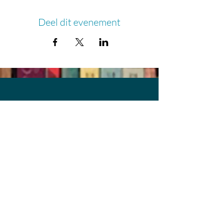
Deel dit evenement
© 2020 Geboekt in Haren.
Ontwerp:
Jeannette Ensing
Groningen
Foto's
achtergrond: Bob de Vries
@ 2020