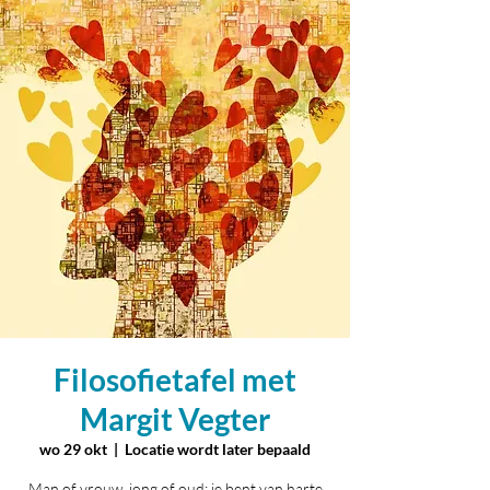
Filosofietafel met
Margit Vegter
wo 29 okt
  |  
Locatie wordt later bepaald
Man of vrouw, jong of oud: je bent van harte