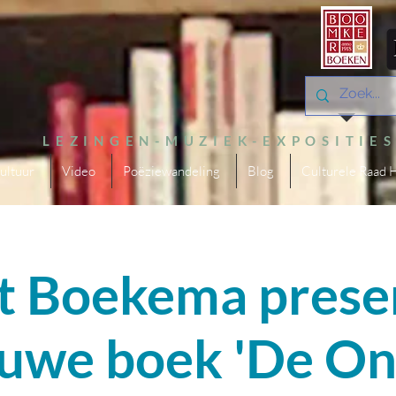
LEZINGEN-MUZIEK-EXPOSITIE
ultuur
Video
Poëziewandeling
Blog
Culturele Raad 
t Boekema prese
ieuwe boek 'De On