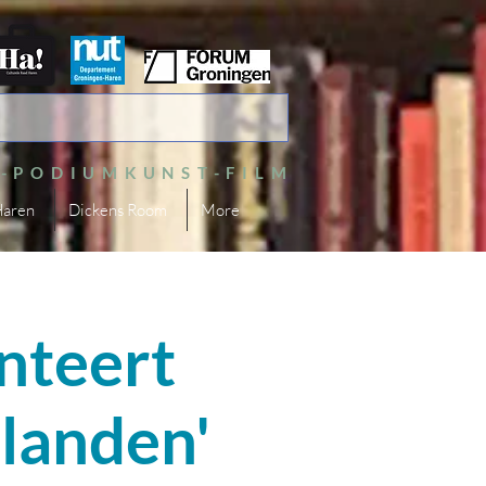
S-PODIUMKUNST-FILM
Haren
Dickens Room
More
nteert
landen'