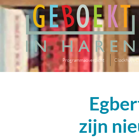
Programmaoverzicht
Clockhuys C
Egber
zijn n