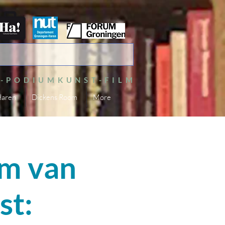
S-PODIUMKUNST-FILM
Haren
Dickens Room
More
am van
st: