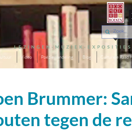
LEZINGEN-MUZIEK-EXPOSITIE
ultuur
Video
Poëziewandeling
Blog
Culturele Raad 
oen Brummer: S
uten tegen de re