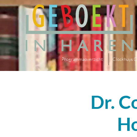
Programmaoverzicht
Clockhuys C
Dr. C
Ho