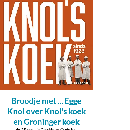
Broodje met ... Egge
Knol over Knol's koek
en Groninger koek
do 25 sep
  |  
't Clockhuys Oude haL