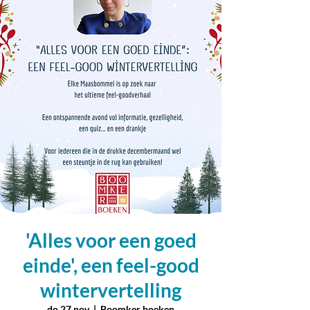
'Alles voor een goed
einde', een feel-good
wintervertelling
do 27 nov
  |  
Boomker boeken