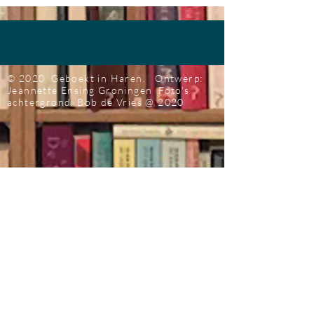
© 2020 Geboekt in Haren.
Ontwerp:
Jeannette Ensing
Groningen
Foto's
achtergrond: Bob de Vries
@ 2020