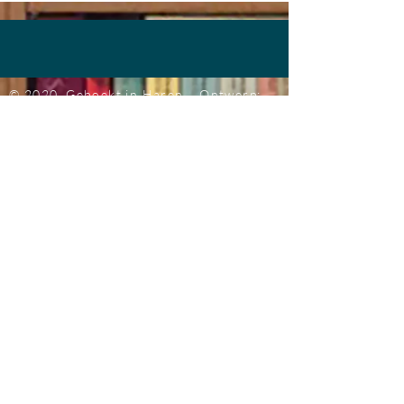
© 2020 Geboekt in Haren.
Ontwerp:
Jeannette Ensing
Groningen
Foto's
achtergrond: Bob de Vries
@ 2020