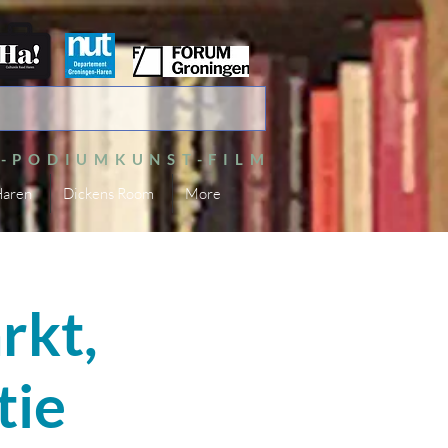
S-PODIUMKUNST-FILM
Haren
Dickens Room
More
rkt,
tie