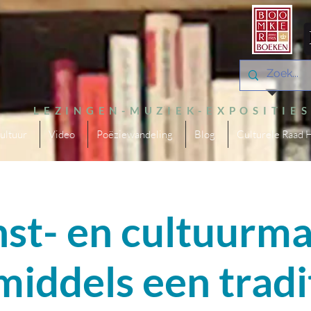
LEZINGEN-MUZIEK-EXPOSITIE
ultuur
Video
Poëziewandeling
Blog
Culturele Raad 
st- en cultuurma
middels een tradi