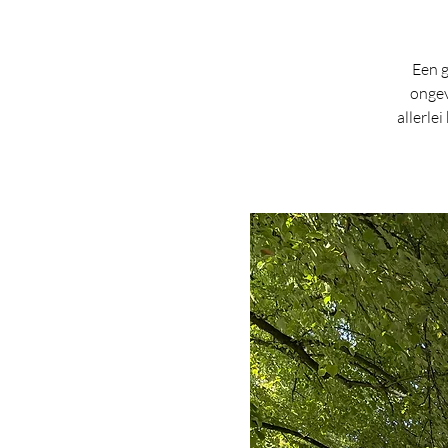
Een g
ongev
allerle