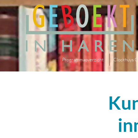
Programmaoverzicht
Clockhuys C
Kun
in