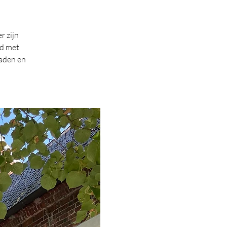
r zijn
ld met
raden en