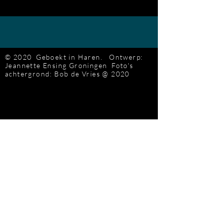
© 2020 Geboekt in Haren.
Ontwerp:
Jeannette Ensing
Groningen
Foto's
achtergrond: Bob de Vries
@ 2020