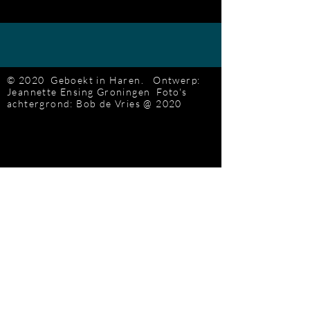
© 2020 Geboekt in Haren.
Ontwerp:
Jeannette Ensing
Groningen
Foto's
achtergrond: Bob de Vries
@ 2020