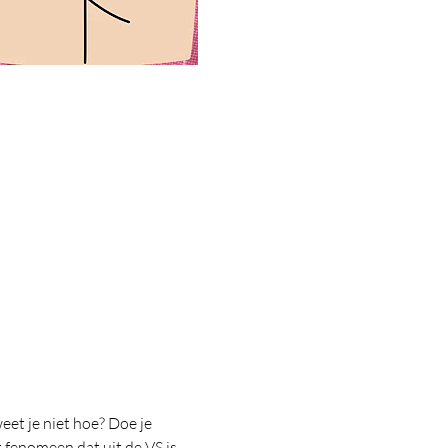
eet je niet hoe? Doe je 
t fenomeen dat uit de VS is 