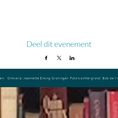
Deel dit evenement
ren.
Ontwerp: Jeannette Ensing
Groningen
Foto's achtergrond: Bob de V