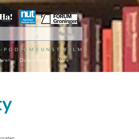
S-PODIUMKUNST-FILM
Haren
Dickens Room
More
ty
apraten