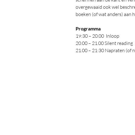
overgewaaid ook wel beschrev
boeken (of wat anders) aan h
Programma
19:30 – 20.00  Inloop 
20.00 – 21.00 Silent reading 
21.00 – 21:30 Napraten (of n