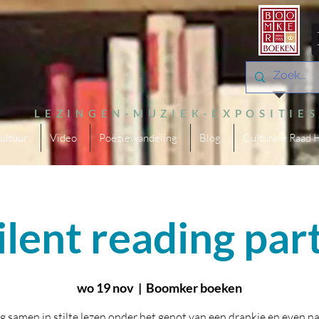
LEZINGEN-MUZIEK-EXPOSITIE
ultuur
Video
Poëziewandeling
Blog
Culturele Raad 
ilent reading par
wo 19 nov
  |  
Boomker boeken
ig samen in stilte lezen onder het genot van een drankje en even n