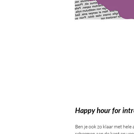
Happy hour for intr
Ben je ook zo klaar met hele 
schermen aan de kant en verd