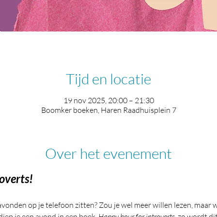
Tijd en locatie
19 nov 2025, 20:00 – 21:30
Boomker boeken, Haren Raadhuisplein 7
Over het evenement
overts!
avonden op je telefoon zitten? Zou je wel meer willen lezen, maar w
iep je een avond in een boek. 
Happy hour for introverts
, zo wordt di