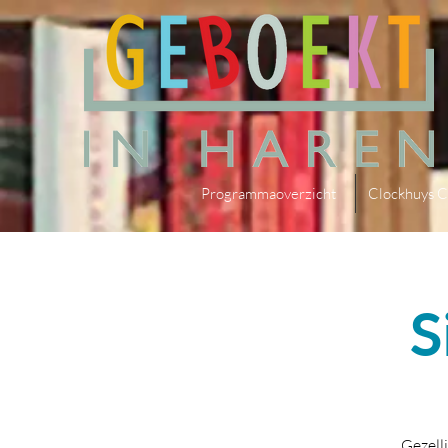
Programmaoverzicht
Clockhuys C
S
Gezell