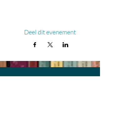
Deel dit evenement
© 2020 Geboekt in Haren.
Ontwerp:
Jeannette Ensing
Groningen
Foto's
achtergrond: Bob de Vries
@ 2020