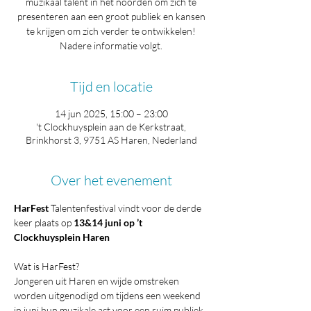
muzikaal talent in het noorden om zich te
presenteren aan een groot publiek en kansen
te krijgen om zich verder te ontwikkelen!
Nadere informatie volgt.
Tijd en locatie
14 jun 2025, 15:00 – 23:00
't Clockhuysplein aan de Kerkstraat,
Brinkhorst 3, 9751 AS Haren, Nederland
Over het evenement
HarFest 
Talentenfestival vindt voor de derde 
keer plaats op 
13&14 juni op ’t 
Clockhuysplein Haren
Wat is HarFest?
Jongeren uit Haren en wijde omstreken 
worden uitgenodigd om tijdens een weekend 
in juni hun muzikale act voor een ruim publiek 