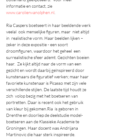
informatie en contact, zie 
www.carolienvanolphen.nl
.
Ria Caspers boetseert in haar beeldende werk 
veelal  ook menselijke figuren, maar  niet altijd 
in  realistische vorm. Haar beelden lijken – 
zeker in deze expositie - een soort 
droomfiguren, waardoor het geheel  een 
surrealistische sfeer ademt. Gezichten boeien 
haar.  Ze kijkt altijd naar de vorm van een 
gezicht en wordt daarbij geïnspireerd door  
kunstenaars die figuratief werken; maar haar 
favoriete kunstenaar is Picasso met zijn vele 
verschillende stijlen. De laatste tijd houdt ze 
zich  volop bezig met het boetseren van 
portretten. Daar is recent ook het gebruik 
van kleur bij gekomen.Ria  is geboren in 
Drenthe en doorliep de deelstudie model-
boetseren aan de Klassieke Academie te 
Groningen. Haar docent was Andrijana 
Martinovic die haar sterk inspireerde. 