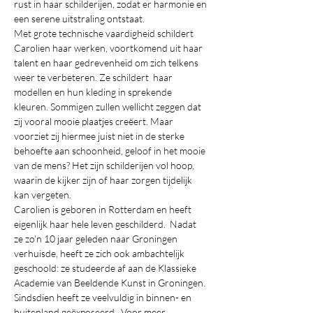
rust in haar schilderijen, zodat er harmonie en 
een serene uitstraling ontstaat.
Met grote technische vaardigheid schildert 
Carolien haar werken, voortkomend uit haar 
talent en haar gedrevenheid om zich telkens 
weer te verbeteren. Ze schildert  haar 
modellen en hun kleding in sprekende 
kleuren. Sommigen zullen wellicht zeggen dat 
zij vooral mooie plaatjes creëert. Maar 
voorziet zij hiermee juist niet in de sterke 
behoefte aan schoonheid, geloof in het mooie 
van de mens? Het zijn schilderijen vol hoop, 
waarin de kijker zijn of haar zorgen tijdelijk 
kan vergeten. 
Carolien is geboren in Rotterdam en heeft 
eigenlijk haar hele leven geschilderd.  Nadat  
ze zo’n 10 jaar geleden naar Groningen 
verhuisde, heeft ze zich ook ambachtelijk 
geschoold: ze studeerde af aan de Klassieke 
Academie van Beeldende Kunst in Groningen. 
Sindsdien heeft ze veelvuldig in binnen- en 
buitenland geëxposeerd.  Voor meer 