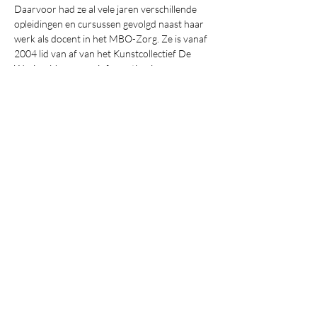
Daarvoor had ze al vele jaren verschillende 
opleidingen en cursussen gevolgd naast haar 
werk als docent in het MBO-Zorg. Ze is vanaf 
2004 lid van af van het Kunstcollectief De 
Waaier.  Voor meer informatie, zie 
https://www.openateliersharen.nl/ria-caspers/
. 
Deel dit evenement
© 2020 Geboekt in Haren.
Ontwerp: