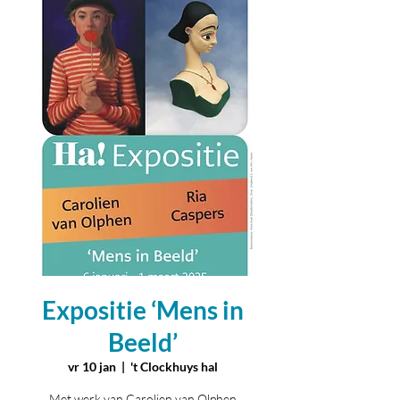
Expositie ‘Mens in
Beeld’
vr 10 jan
  |  
't Clockhuys hal
Met werk van Carolien van Olphen