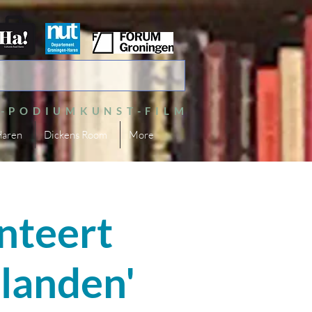
S-PODIUMKUNST-FILM
Haren
Dickens Room
More
nteert
landen'