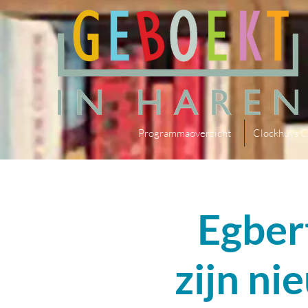
Programmaoverzicht
Clockhuys C
Egber
zijn n