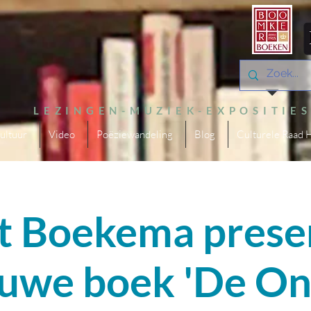
LEZINGEN-MUZIEK-EXPOSITIE
ultuur
Video
Poëziewandeling
Blog
Culturele Raad 
t Boekema prese
ieuwe boek 'De On