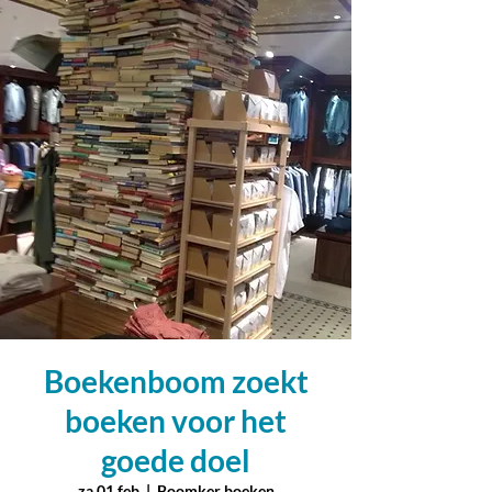
Boekenboom zoekt
boeken voor het
goede doel
za 01 feb
  |  
Boomker boeken